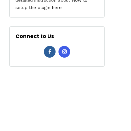
detailed instruction about
How to
setup the plugin here
Connect to Us