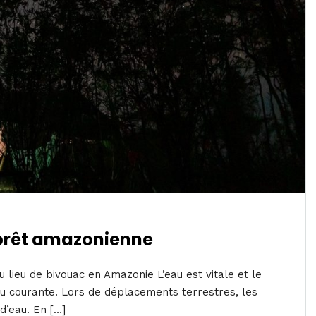
forêt amazonienne
ieu de bivouac en Amazonie L’eau est vitale et le
eau courante. Lors de déplacements terrestres, les
d’eau. En […]