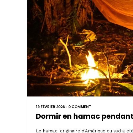
19 FÉVRIER 2026
•
0 COMMENT
Dormir en hamac pendant
Le hamac, originaire d’Amérique du sud a été 