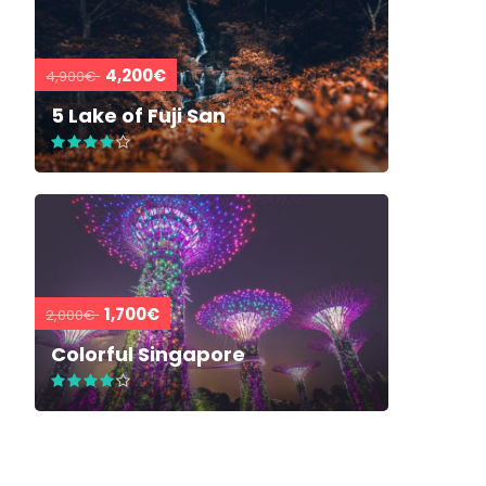
4,200€
4,900€
5 Lake of Fuji San
1,700€
2,000€
Colorful Singapore