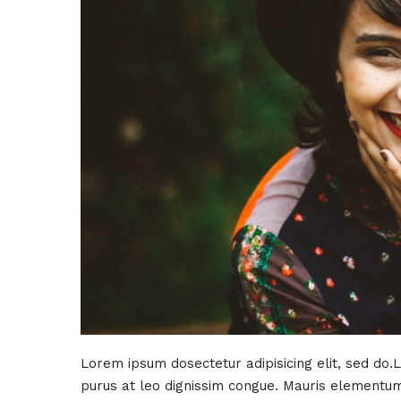
Lorem ipsum dosectetur adipisicing elit, sed do.
purus at leo dignissim congue. Mauris elementum